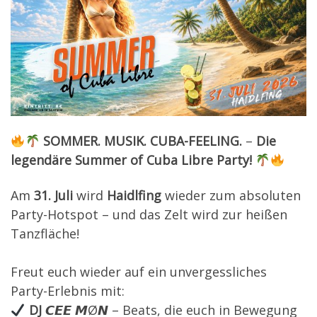
SOMMER. MUSIK. CUBA-FEELING.
–
Die
legendäre Summer of Cuba Libre Party!
Am
31. Juli
wird
Haidlfing
wieder zum absoluten
Party-Hotspot – und das Zelt wird zur heißen
Tanzfläche!
Freut euch wieder auf ein unvergessliches
Party-Erlebnis mit:
DJ
𝘾𝙀𝙀 𝙈Ø𝙉 – Beats, die euch in Bewegung