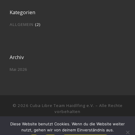
Kategorien
ALLGEMEIN
(2)
Archiv
Mai 2026
© 2026
Cuba Libre Team Haidlfing e.V.
– Alle Rechte
vorbehalten
Präsentiert von
WP
– Entworfen mit dem
Customizr-Theme
Diese Website benutzt Cookies. Wenn du die Website weiter
nutzt, gehen wir von deinem Einverständnis aus.