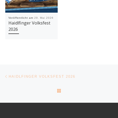
Veröffentlicht am
29. Mai 2026
Haidlfinger Volksfest
2026
Beitragsnavigation
Vorheriger Beitrag
HAIDLFINGER VOLKSFEST 2026
ZURÜCK ZUR BEITRAGSL